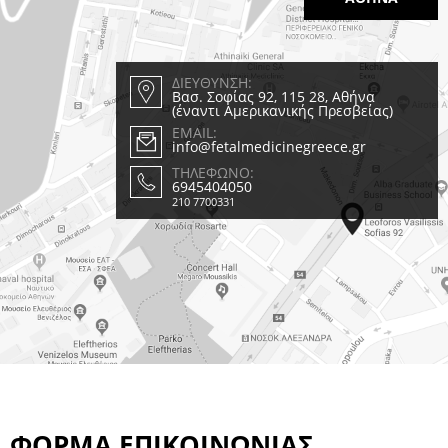
ΔΙΕΥΘΥΝΣΗ:
Βασ. Σοφίας 92, 115 28, Αθήνα
(έναντι Αμερικανικής Πρεσβείας)
EMAIL:
info@fetalmedicinegreece.gr
ΤΗΛΕΦΩΝΟ:
6945404050
210 7700331
ΦΟΡΜΑ ΕΠΙΚΟΙΝΩΝΙΑΣ